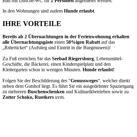
Bad mit Dusche/WC für
2 Personen
angemietet werden.
In den Wohnungen sind zudem
Hunde erlaubt
.
IHRE VORTEILE
Bereits ab 2 Übernachtungen in der Ferienwohnung erhalten
a
lle Übernachtungsgäste
einen
50%igen Rabatt
auf das
„Ritterticket“ (Aufstieg und Eintritt in die Burgmuseen)!
Zu Fuß erreichen Sie das
Seebad Riegersburg
, Lebensmittel-
Geschäfte, die Bäckerei, einen Kinderspielplatz und den
Klettergarten schon in wenigen Minuten.
Hunde erlaubt!
Folgen Sie der Beschilderung des “
Genussweges
“, welcher direkt
neben dem Gutshof liegt. Es führt Sie ein ausgedehnter Spaziergang
zu mehreren
Buschenschenken
und Kulinarikbetrieben sowie zu
Zotter Schoko, Ruotkers
uvm.