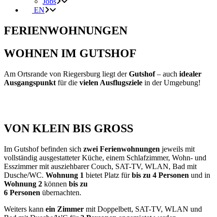
Jobs
EN
FERIENWOHNUNGEN
WOHNEN IM GUTSHOF
Am Ortsrande von Riegersburg liegt der
Gutshof
– auch
idealer
Ausgangspunkt
für die
vielen Ausflugsziele
in der Umgebung!
VON KLEIN BIS GROSS
Im Gutshof befinden sich
zwei Ferienwohnungen
jeweils mit
vollständig ausgestatteter Küche, einem Schlafzimmer, Wohn- und
Esszimmer mit ausziehbarer Couch, SAT-TV, WLAN, Bad mit
Dusche/WC.
Wohnung 1
bietet Platz für
bis zu 4 Personen
und in
Wohnung 2
können
bis zu
6 Personen
übernachten.
Weiters kann
ein Zimmer
mit Doppelbett, SAT-TV, WLAN und