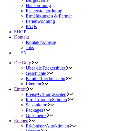
Burgtaverne
Hausordnung
Klettersteigordnung
Ermäßigungen & Partner
Ferienwohnung
FAQs
SHOP
Kontakt
Kontakt/Anreise
Jobs
EN
Die Burg
Über die Riegersburg
Geschichte
Familie Liechtenstein
Literatur
Eintritt
Preise/Öffnungszeiten
Info Gruppen/Schulen
Saisonkarte
Packages
Gutscheine
Erleben
Erlebnisse/Attraktionen