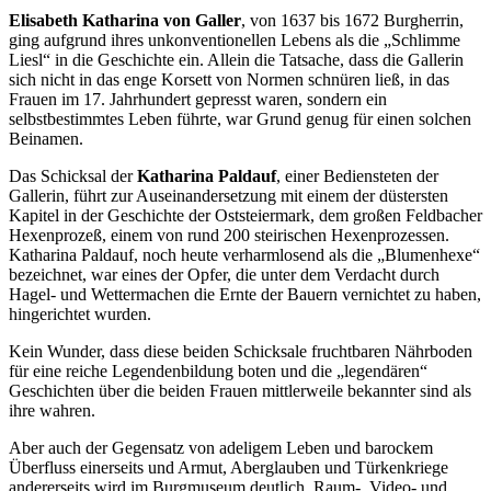
Elisabeth Katharina von Galler
, von 1637 bis 1672 Burgherrin,
ging aufgrund ihres unkonventionellen Lebens als die „Schlimme
Liesl“ in die Geschichte ein. Allein die Tatsache, dass die Gallerin
sich nicht in das enge Korsett von Normen schnüren ließ, in das
Frauen im 17. Jahrhundert gepresst waren, sondern ein
selbstbestimmtes Leben führte, war Grund genug für einen solchen
Beinamen.
Das Schicksal der
Katharina Paldauf
, einer Bediensteten der
Gallerin, führt zur Auseinandersetzung mit einem der düstersten
Kapitel in der Geschichte der Oststeiermark, dem großen Feldbacher
Hexenprozeß, einem von rund 200 steirischen Hexenprozessen.
Katharina Paldauf, noch heute verharmlosend als die „Blumenhexe“
bezeichnet, war eines der Opfer, die unter dem Verdacht durch
Hagel- und Wettermachen die Ernte der Bauern vernichtet zu haben,
hingerichtet wurden.
Kein Wunder, dass diese beiden Schicksale fruchtbaren Nährboden
für eine reiche Legendenbildung boten und die „legendären“
Geschichten über die beiden Frauen mittlerweile bekannter sind als
ihre wahren.
Aber auch der Gegensatz von adeligem Leben und barockem
Überfluss einerseits und Armut, Aberglauben und Türkenkriege
andererseits wird im Burgmuseum deutlich. Raum-, Video- und