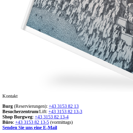
Kontakt
Burg
(Reservierungen):
+43 3153 82 13
Besucherzentrum
/Lift:
+43 3153 82 13-3
Shop Burgweg
:
+43 3153 82 13-4
Büro
:
+43 3153 82 13-5
(vormittags)
Senden Sie uns eine E-Mail