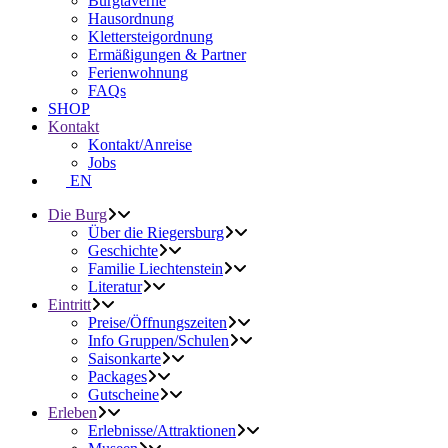
Burgtaverne
Hausordnung
Klettersteigordnung
Ermäßigungen & Partner
Ferienwohnung
FAQs
SHOP
Kontakt
Kontakt/Anreise
Jobs
EN
Die Burg
Über die Riegersburg
Geschichte
Familie Liechtenstein
Literatur
Eintritt
Preise/Öffnungszeiten
Info Gruppen/Schulen
Saisonkarte
Packages
Gutscheine
Erleben
Erlebnisse/Attraktionen